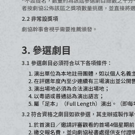
^不設提名，數量約為該屆參選劇目總數之十分
者按劇協公佈該屆之獎項數量挑選，並直接將
2.2 非常設獎項​
劇協幹事會視乎需要推薦頒發。​
3. 參選劇目
3.1 參選劇目必須符合以下各項條件：​
演出單位為本地註冊團體，如以個人名義
在評選年度內至少連續有三場演出並公開售
演出場地必須為合法演出場地；​
以粵語或普通話為演出語言；​
屬「足本」（Full Length）演出。（即
3.2 符合資格之劇目如欲參選，其主辦或製作單
於首演日／邀請評審觀看的首場4個星期
繳交報名費，並向劇協秘書處提供支付證明