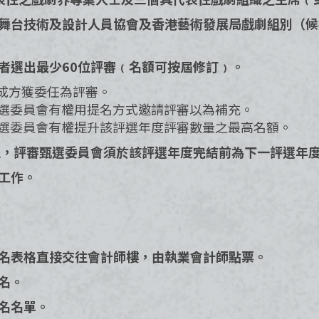
香港舞台技術及設計人員協會及香港藝術發展局戲劇組別（
請者選出最少60位評審﹙名額可按屆修訂﹚。
贊成方獲委任為評審。
評審甄選委員會有權用提名方式邀請評審以為補充。
評審甄選委員會有權提升該評選年度評審數量之最高名額。
0位，評審甄選委員會須於該評選年度完結前為下一評選年
審工作。
提名表格直接交往會計師樓，由執業會計師點票。
提名。
提名名單。