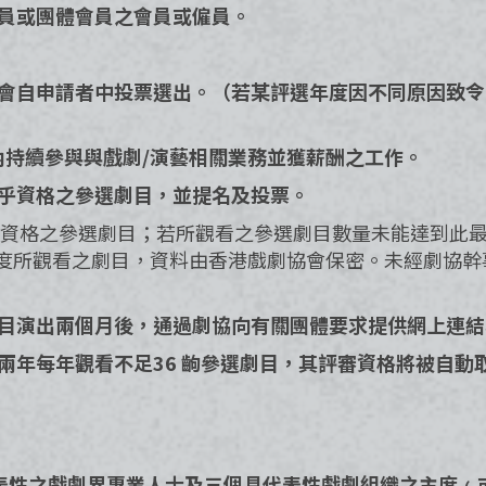
會員或團體會員之會員或僱員。
委員會自申請者中投票選出。（若某評選年度因不同原因致
年內持續參與與戲劇/演藝相關業務並獲薪酬之工作。
合乎資格之參選劇目，並提名及投票。
報名合乎資格之參選劇目；若所觀看之參選劇目數量未能達到
報該年度所觀看之劇目，資料由香港戲劇協會保密。未經劇協
該劇目演出兩個月後，通過劇協向有關團體要求提供網上連
續兩年每年觀看不足36 齣參選劇目，其評審資格將被自動
具代表性之戲劇界專業人士及三個具代表性戲劇組織之主席