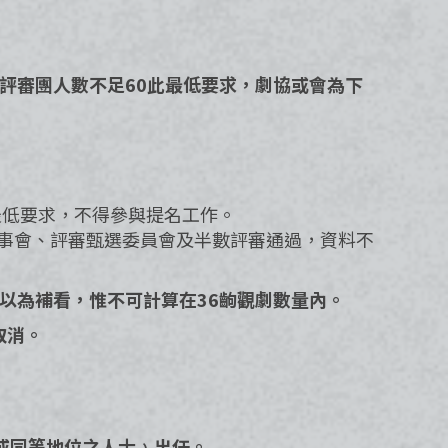
令評審團人數不足60此最低要求，劇協或會為下
此最低要求，不得參與提名工作。
幹事會、評審甄選委員會及半數評審通過，資料不
結以為補看，惟不可計算在36齣觀劇數量內。
取消。
﹙或同等地位之人士﹚出任。