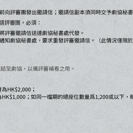
前向評審團發出邀請信；邀請信副本須同時交予劇協秘書
請評審團，必須：​
將評審邀請信送達劇協秘書處代發。​
通知劇協秘書處，要求重發評審邀請信。（此情況僅限於
連結至劇協，以備評審補看之用。
K$2,000；
K$1,000；如同一檔期的總座位數量爲1,200或以下