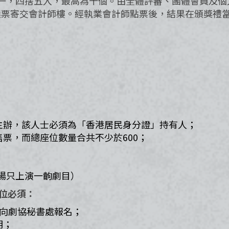
一，四捨五入，最高為十個。由全體評審、團體會員及個
選票寄交會計師樓。經執業會計師點票後，結果在頒獎禮
主辦，該人士必須為「香港居民身分證」持有人；
票，而總座位數量合共不少於600；​
每場只上演一齣劇目）​
位必須：​
前向劇協秘書處報名；
；​