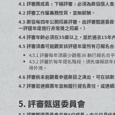
4.1 評審團成員﹙下稱評審﹚必須為劇協個人
4.2 評審工作屬義務性質，並無薪酬。
4.3 劇協每四年公開招募評審，由評審甄選
一評選年度進行非常規之招募。）
4.4 評審年齡必須在35歲以上，並於過去15
4.5 評審須盡可能觀賞該評選年度所有已報名
4.5.1 評審每年須最少觀看36 齣已
4.5.2 評審於每年提名階段，須先填
得外洩。
4.6 評審倘未能觀看參選劇目之演出，可在
4.7 評審若連續兩年並無履行提名責任，或連
5. 評審甄選委員會 ​
5.1 評審甄選委員會共有6位成員，由三位