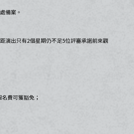
處備案。​
距演出只有2個星期仍不足5位評審承諾前來觀
，報名費可獲豁免；